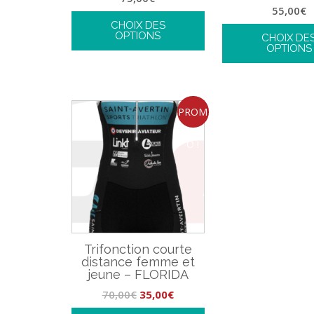
55,00
€
CHOIX DES
OPTIONS
CHOIX DE
OPTIONS
PROM
O !
Trifonction courte
distance femme et
jeune – FLORIDA
70,00
€
35,00
€