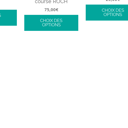
course ROCH
75,00
€
CHOIX DES
OPTIONS
S
CHOIX DES
OPTIONS