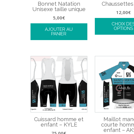
Bonnet Natation
Chaussettes
Unisexe taille unique
12,00
€
5,00
€
CHOIX DE
OPTIONS
AJOUTER AU
PANIER
Cuissard homme et
Maillot ma
enfant – KYLE
courte homm
enfant – A
75,00
€