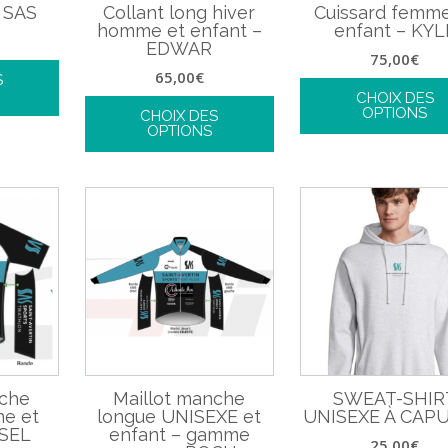
 SAS
Collant long hiver
Cuissard femme
homme et enfant –
enfant – KYL
EDWAR
75,00
€
65,00
€
S
CHOIX DES
OPTIONS
CHOIX DES
OPTIONS
nche
Maillot manche
SWEAT-SHIR
e et
longue UNISEXE et
UNISEXE À CAP
KSEL
enfant – gamme
25,00
€